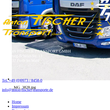
I
ANTON FISCHER TRANSPORT GMBH
Dr.-Georg-Schäfer-Str. 13
D-93437 Furth im Wald
Tel. +49 (0)9973 / 8458-0
Fax +49 (0)9973 / 8458-20
_MG_3828.jpg
info@anton-fischer-transporte.de
Home
Impressum