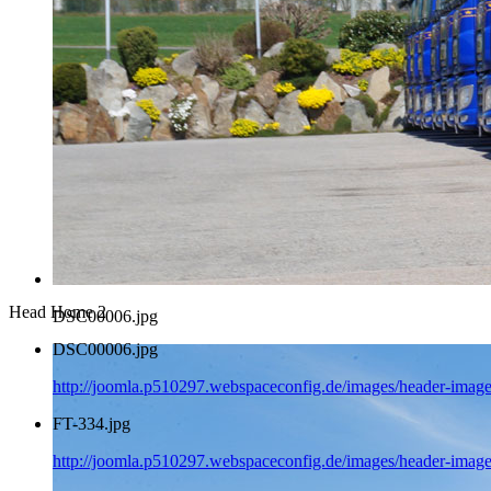
Head Home 2
DSC00006.jpg
DSC00006.jpg
http://joomla.p510297.webspaceconfig.de/images/header-imag
FT-334.jpg
http://joomla.p510297.webspaceconfig.de/images/header-image