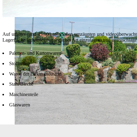
Auf unserer rund 45.000 m² großen umzäunten und videoüberwachten
Lagerfläche Industriegüter jeglicher Art einzulagern und umzuschlage
Paletten- und Kartonwaren
Stoffrollen
Waren der Elektroindustrie
Stahl/Bleche
Maschinenteile
Glaswaren