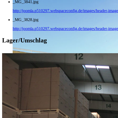
_MG_3841.jpg
http://joomla.p510297.webspaceconfig.de/images/header-imag
_MG_3828.jpg
http://joomla.p510297.webspaceconfig.de/images/header-imag
Lager/Umschlag