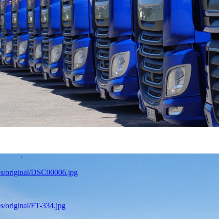
es/original/DSC00006.jpg
s/original/FT-334.jpg