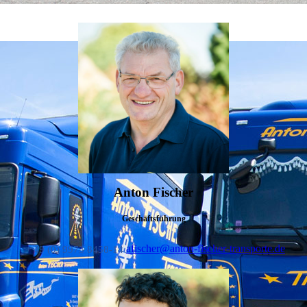
Anton Fischer
Geschäftsführung
afischer@anton-fischer-transporte.de
+ 49 (0) 9973 8458-14