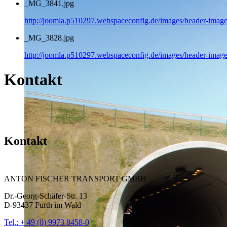
_MG_3841.jpg
http://joomla.p510297.webspaceconfig.de/images/header-imag
_MG_3828.jpg
http://joomla.p510297.webspaceconfig.de/images/header-imag
Kontakt
Kontakt
ANTON FISCHER TRANSPORT GMBH
Dr.-Georg-Schäfer-Str. 13
D-93437 Furth im Wald
Tel.: + 49 (0) 9973 8458-0