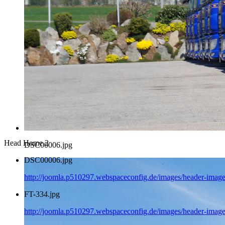
Head Home 2
DSC00006.jpg
DSC00006.jpg
http://joomla.p510297.webspaceconfig.de/images/header-imag
FT-334.jpg
http://joomla.p510297.webspaceconfig.de/images/header-image