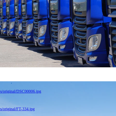
es/original/DSC00006.jpg
s/original/FT-334.jpg