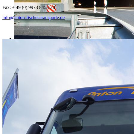
Fax: + 49 (0) 9973 8458-20
info@anton-fischer-transporte.de
FT-334.jpg