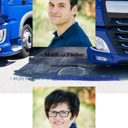
Matthias Fischer
Geschäftsführung
mfischer@anton-fischer-transporte.de
+ 49 (0) 9973 8458-18